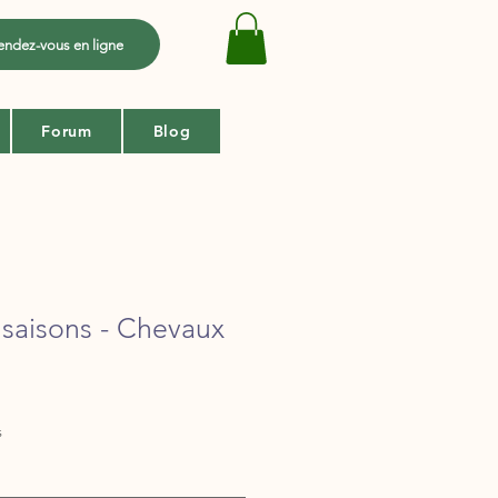
endez-vous en ligne
Forum
Blog
saisons - Chevaux
s