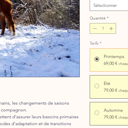
Sélectionner
Quantité
*
Tarifs
*
Printemps
69,00 €
chaqu
Eté
79,00 €
chaqu
ains, les changements de saisons
re compagnon.
Automne
tent d'assurer leurs besoins primaires
79,00 €
chaqu
iodes d'adaptation et de transitions