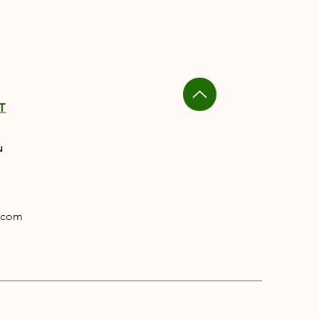
T
u
.com