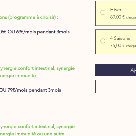
Hiver
89,00 €
ns (programme à choisir) :
chaqu
 206€ OU 69€/mois pendant 3mois
4 Saisons
75,00 €
chaqu
rgie confort intestinal, synergie
Aj
Synergie immunité
6€ OU 79€/mois pendant 3mois
rgie confort intestinal, synergie
ynergie immunité ou une autre