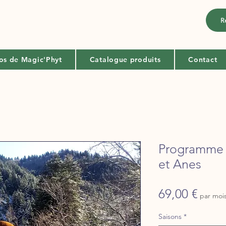
R
os de Magic'Phyt
Catalogue produits
Contact
Programme 
et Anes
Prix
69,00 €
par moi
Saisons
*